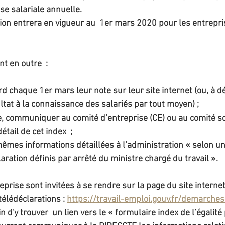
se salariale annuelle.
tion entrera en vigueur au  1er mars 2020 pour les entrepri
nt en outre
  : 
rd chaque 1er mars leur note sur leur site internet (ou, à dé
at à la connaissance des salariés par tout moyen) ;
, communiquer au comité d’entreprise (CE) ou au comité soc
tail de cet index  ;
êmes informations détaillées à l’administration « selon u
ration définis par arrêté du ministre chargé du travail ».
reprise sont invitées à se rendre sur la page du site interne
télédéclarations : 
https://travail-emploi.gouv.fr/demarches
in d'y trouver  un lien vers le « formulaire index de l’égalit