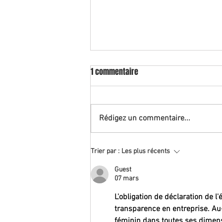
1 commentaire
Rédigez un commentaire...
CONGES PAYES ET CALCUL DES
Trier par :
Les plus récents
HEURES SUPPLEMENTAIRES
Guest
07 mars
L'obligation de déclaration de l
transparence en entreprise. Au-d
féminin dans toutes ses dimensi