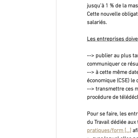
jusqu’à 1 % de la mas
Cette nouvelle obliga
salariés.
Les entreprises doive
--> publier au plus ta
communiquer ce résult
--> à cette même date
économique (CSE) le dé
--> transmettre ces m
procédure de télédécla
Pour se faire, les ent
du Travail dédiée aux 
pratiques/form [...]
 af