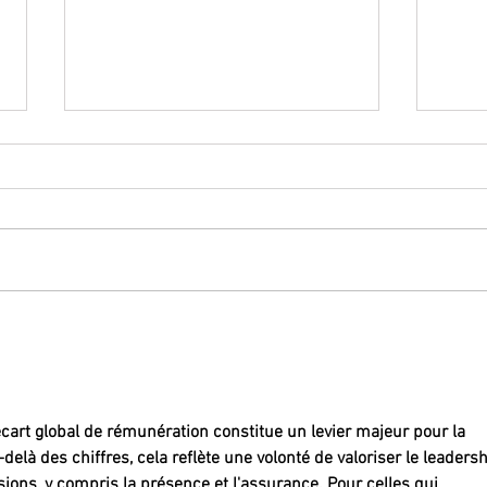
MALADIE PENDANT LES CONGES
Réduc
PAYES
salar
suppl
décre
'écart global de rémunération constitue un levier majeur pour la 
elà des chiffres, cela reflète une volonté de valoriser le leadersh
ons, y compris la présence et l'assurance. Pour celles qui 