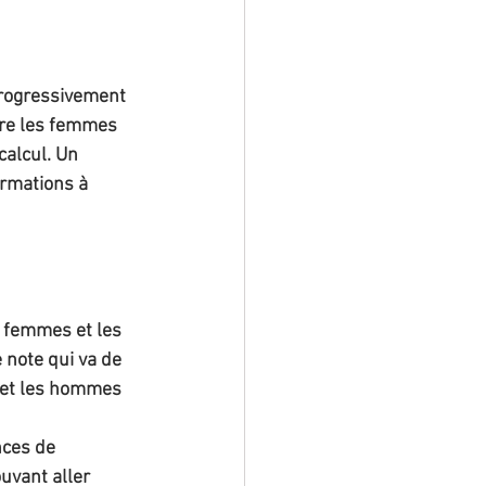
progressivement 
tre les femmes 
alcul. Un 
ormations à 
 femmes et les 
 note qui va de 
s et les hommes 
nces de 
uvant aller 