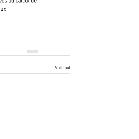
es au calcul de 
ur.
Voir tout